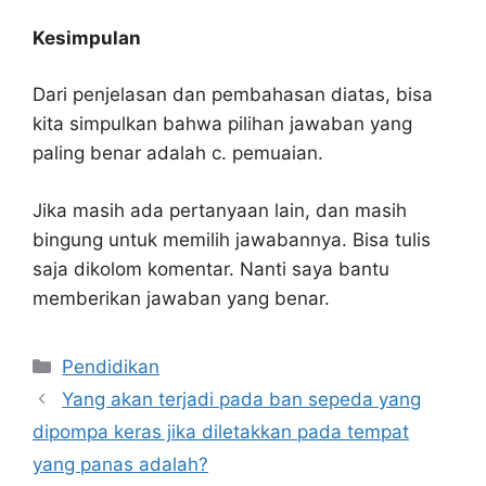
Kesimpulan
Dari penjelasan dan pembahasan diatas, bisa
kita simpulkan bahwa pilihan jawaban yang
paling benar adalah c. pemuaian.
Jika masih ada pertanyaan lain, dan masih
bingung untuk memilih jawabannya. Bisa tulis
saja dikolom komentar. Nanti saya bantu
memberikan jawaban yang benar.
Kategori
Pendidikan
Yang akan terjadi pada ban sepeda yang
dipompa keras jika diletakkan pada tempat
yang panas adalah?