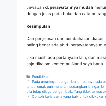
Jawaban
d. perawatannya mudah
menuru
dengan jelas pada buku dan catatan ran
Kesimpulan
Dari penjelasan dan pembahasan diatas, 
paling benar adalah d. perawatannya mu
Jika masih ada pertanyaan lain, dan masi
saja dikolom komentar. Nanti saya bant
Kategori
Pendidikan
Pada umumnya, dengan bertambahnya usia pad
tanpa lemak pun menurun, sedangkan jaringan lem
bila tetap dijaga dengan baik. Yang tidak terma
Contoh kerja sama yang baik untuk dilakukan d