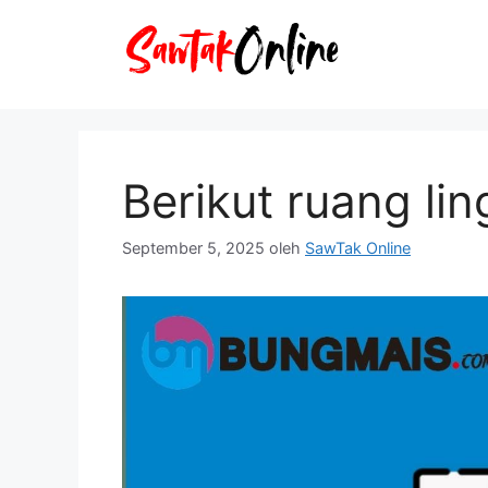
Langsung
ke
isi
Berikut ruang lin
September 5, 2025
oleh
SawTak Online