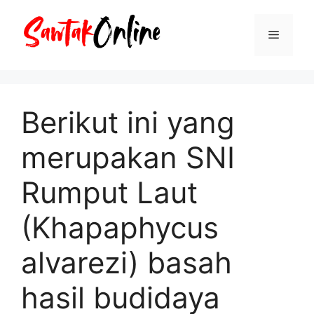
Langsung
ke
Menu
isi
Berikut ini yang
merupakan SNI
Rumput Laut
(Khapaphycus
alvarezi) basah
hasil budidaya