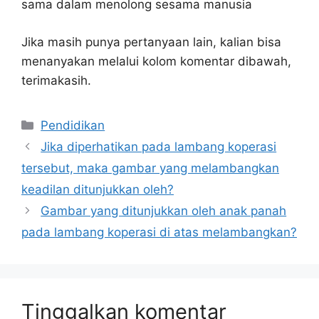
sama dalam menolong sesama manusia
Jika masih punya pertanyaan lain, kalian bisa
menanyakan melalui kolom komentar dibawah,
terimakasih.
Kategori
Pendidikan
Jika diperhatikan pada lambang koperasi
tersebut, maka gambar yang melambangkan
keadilan ditunjukkan oleh?
Gambar yang ditunjukkan oleh anak panah
pada lambang koperasi di atas melambangkan?
Tinggalkan komentar