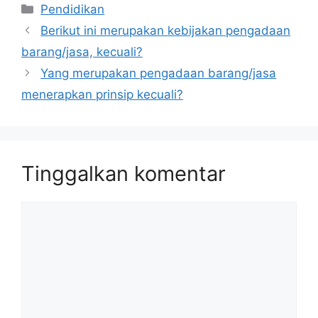
Kategori
Pendidikan
Berikut ini merupakan kebijakan pengadaan
barang/jasa, kecuali?
Yang merupakan pengadaan barang/jasa
menerapkan prinsip kecuali?
Tinggalkan komentar
Komentar