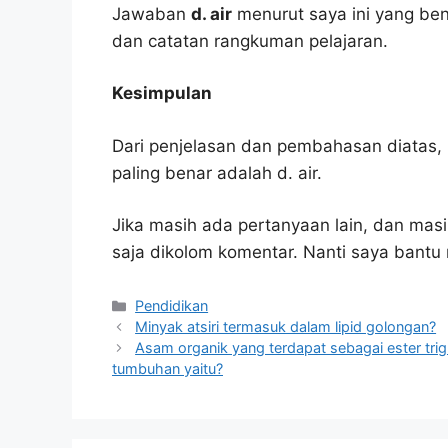
Jawaban
d. air
menurut saya ini yang ben
dan catatan rangkuman pelajaran.
Kesimpulan
Dari penjelasan dan pembahasan diatas, 
paling benar adalah d. air.
Jika masih ada pertanyaan lain, dan masi
saja dikolom komentar. Nanti saya bant
Kategori
Pendidikan
Minyak atsiri termasuk dalam lipid golongan?
Asam organik yang terdapat sebagai ester trigl
tumbuhan yaitu?