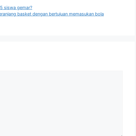
35 siswa gemar?
eranjang basket dengan bertujuan memasukan bola