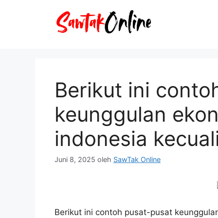
Langsung
ke
isi
Berikut ini cont
keunggulan ekon
indonesia kecual
Juni 8, 2025
oleh
SawTak Online
Berikut ini contoh pusat-pusat keunggula