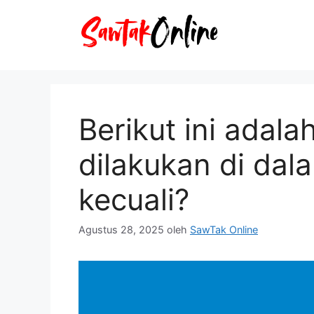
Langsung
ke
isi
Berikut ini adala
dilakukan di dal
kecuali?
Agustus 28, 2025
oleh
SawTak Online