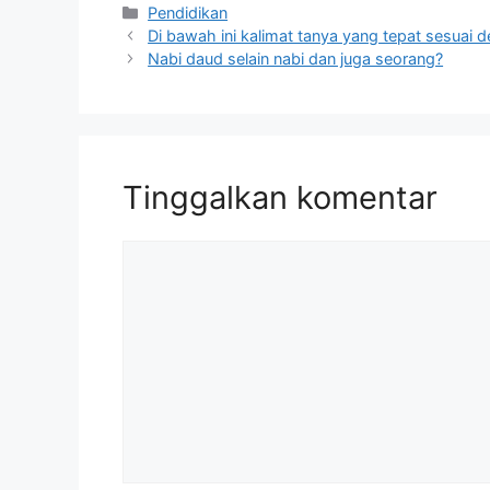
Kategori
Pendidikan
Di bawah ini kalimat tanya yang tepat sesuai
Nabi daud selain nabi dan juga seorang?
Tinggalkan komentar
Komentar