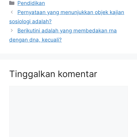
Kategori
Pendidikan
Pernyataan yang menunjukkan objek kajian
sosiologi adalah?
Berikutini adalah yang membedakan rna
dengan dna, kecuali?
Tinggalkan komentar
Komentar