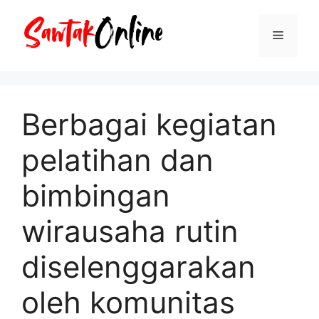
Langsung
ke
Menu
isi
Berbagai kegiatan
pelatihan dan
bimbingan
wirausaha rutin
diselenggarakan
oleh komunitas