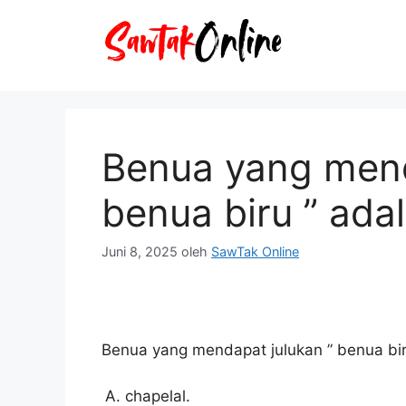
Langsung
ke
isi
Benua yang mend
benua biru ” ada
Juni 8, 2025
oleh
SawTak Online
Benua yang mendapat julukan ” benua bir
chapelal.