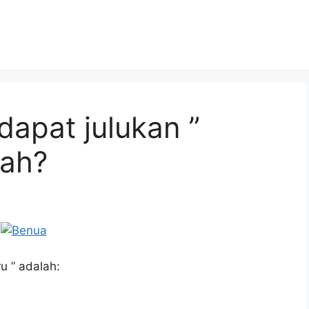
apat julukan ”
lah?
u ” adalah: