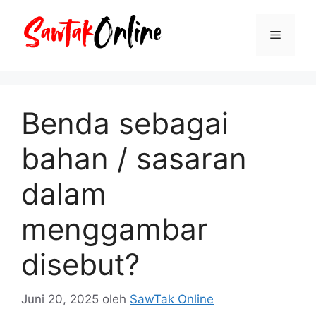
Langsung
ke
Menu
isi
Benda sebagai
bahan / sasaran
dalam
menggambar
disebut?
Juni 20, 2025
oleh
SawTak Online