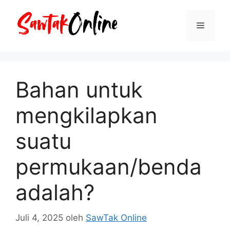
Langsung
ke
Menu
isi
Bahan untuk
mengkilapkan
suatu
permukaan/benda
adalah?
Juli 4, 2025
oleh
SawTak Online