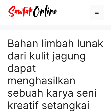
Langsung
ke
Menu
isi
Bahan limbah lunak
dari kulit jagung
dapat
menghasilkan
sebuah karya seni
kreatif setangkai