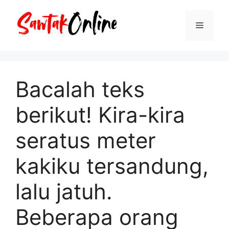
Langsung
ke
Menu
isi
Bacalah teks
berikut! Kira-kira
seratus meter
kakiku tersandung,
lalu jatuh.
Beberapa orang