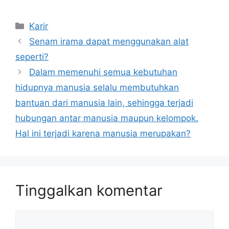
Kategori
Karir
Senam irama dapat menggunakan alat
seperti?
Dalam memenuhi semua kebutuhan
hidupnya manusia selalu membutuhkan
bantuan dari manusia lain, sehingga terjadi
hubungan antar manusia maupun kelompok.
Hal ini terjadi karena manusia merupakan?
Tinggalkan komentar
Komentar