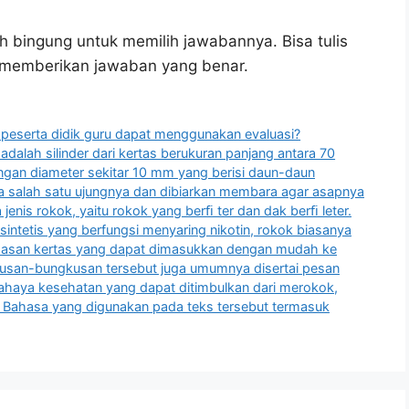
h bingung untuk memilih jawabannya. Bisa tulis
u memberikan jawaban yang benar.
r peserta didik guru dapat menggunakan evaluasi?
adalah silinder dari kertas berukuran panjang antara 70
ngan diameter sekitar 10 mm yang berisi daun-daun
a salah satu ujungnya dan dibiarkan membara agar asapnya
 jenis rokok, yaitu rokok yang berﬁ ter dan dak berﬁ leter.
 sintetis yang berfungsi menyaring nikotin, rokok biasanya
emasan kertas yang dapat dimasukkan dengan mudah ke
gkusan-bungkusan tersebut juga umumnya disertai pesan
haya kesehatan yang dapat ditimbulkan dari merokok,
. Bahasa yang digunakan pada teks tersebut termasuk