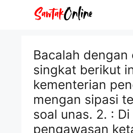
Langsung
ke
isi
Bacalah dengan 
singkat berikut i
kementerian pen
mengan sipasi t
soal unas. 2. : D
pengawasan ket