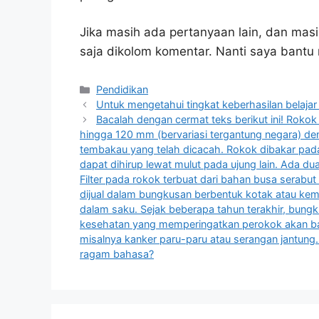
Jika masih ada pertanyaan lain, dan masi
saja dikolom komentar. Nanti saya bant
Kategori
Pendidikan
Untuk mengetahui tingkat keberhasilan belaja
Bacalah dengan cermat teks berikut ini! Rokok 
hingga 120 mm (bervariasi tergantung negara) de
tembakau yang telah dicacah. Rokok dibakar pad
dapat dihirup lewat mulut pada ujung lain. Ada dua
Filter pada rokok terbuat dari bahan busa serabut
dijual dalam bungkusan berbentuk kotak atau k
dalam saku. Sejak beberapa tahun terakhir, bun
kesehatan yang memperingatkan perokok akan ba
misalnya kanker paru-paru atau serangan jantung
ragam bahasa?