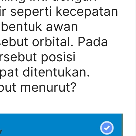
r seperti kecepatan
bentuk awan
sebut orbital. Pada
rsebut posisi
apat ditentukan.
but menurut?