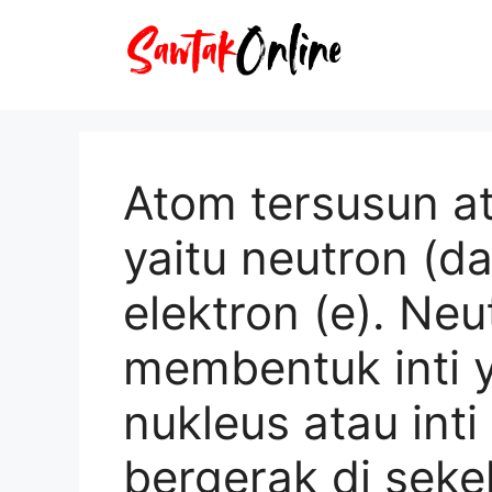
Langsung
ke
isi
Atom tersusun at
yaitu neutron (da
elektron (e). Ne
membentuk inti y
nukleus atau inti
bergerak di sekel