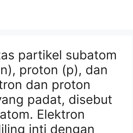
as partikel subatom
n), proton (p), dan
utron dan proton
ang padat, disebut
 atom. Elektron
iling inti dengan