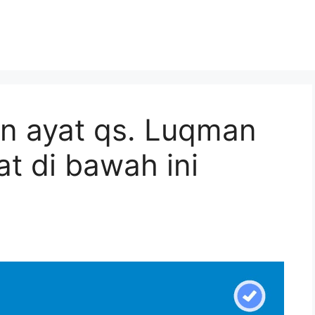
an ayat qs. Luqman
at di bawah ini