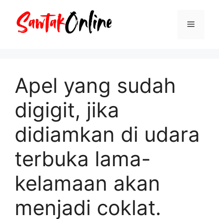
Langsung
ke
Menu
isi
Apel yang sudah
digigit, jika
didiamkan di udara
terbuka lama-
kelamaan akan
menjadi coklat.