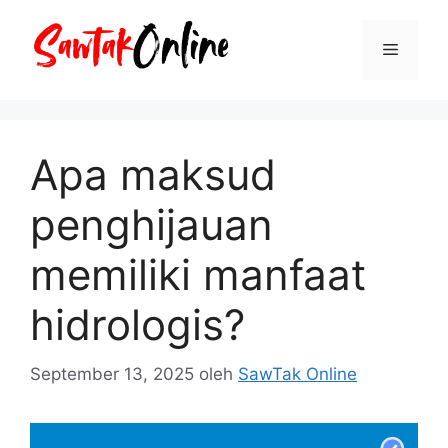
Langsung
ke
Menu
isi
Apa maksud
penghijauan
memiliki manfaat
hidrologis?
September 13, 2025
oleh
SawTak Online