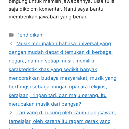
bingung untuk memilih jawabannya. Bisa tulis
saja dikolom komentar. Nanti saya bantu
memberikan jawaban yang benar.
Kategori
Pendidikan
Musik merupakan bahasa universal yang
dengan mudah dapat ditemukan di berbagai
negara, namun setiap musik memiliki
karakteristik khas yang sedikit banyak
mencorakkan budaya masyarakat, musik yang
berfungsi sebagai iringan upacara religius,
kerajaan, iringan tari, dan maju perang. Itu
merupakan musik dari bangsa?
Tari yang didukung oleh kaum bangsawan,
terpelajar, oleh karena itu ragam gerak yang