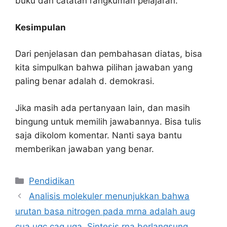
buku dan catatan rangkuman pelajaran.
Kesimpulan
Dari penjelasan dan pembahasan diatas, bisa
kita simpulkan bahwa pilihan jawaban yang
paling benar adalah d. demokrasi.
Jika masih ada pertanyaan lain, dan masih
bingung untuk memilih jawabannya. Bisa tulis
saja dikolom komentar. Nanti saya bantu
memberikan jawaban yang benar.
Kategori
Pendidikan
Analisis molekuler menunjukkan bahwa
urutan basa nitrogen pada mrna adalah aug
cua ugc cag uga. Sintesis rna berlangsung