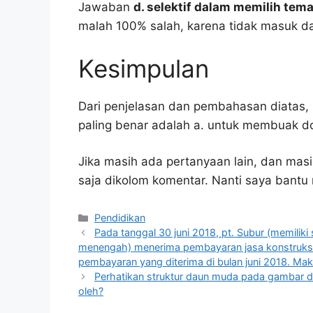
Jawaban
d. selektif dalam memilih tem
malah 100% salah, karena tidak masuk 
Kesimpulan
Dari penjelasan dan pembahasan diatas, 
paling benar adalah a. untuk membuak d
Jika masih ada pertanyaan lain, dan masi
saja dikolom komentar. Nanti saya bant
Kategori
Pendidikan
Pada tanggal 30 juni 2018, pt. Subur (memiliki s
menengah) menerima pembayaran jasa konstruksi 
pembayaran yang diterima di bulan juni 2018. Mak
Perhatikan struktur daun muda pada gambar di
oleh?