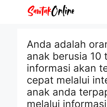
Langsung
ke
isi
Anda adalah oran
anak berusia 10 t
informasi akan 
cepat melalui in
anak anda terpap
melalui informas