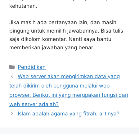
kehutanan.
Jika masih ada pertanyaan lain, dan masih
bingung untuk memilih jawabannya. Bisa tulis
saja dikolom komentar. Nanti saya bantu
memberikan jawaban yang benar.
Kategori
Pendidikan
Web server akan mengirimkan data yang
telah dikirim oleh pengguna melalui web
browser. Berikut ini yang merupakan fungsi dari
web server adalah?
Islam adalah agama yang fitrah, artinya?