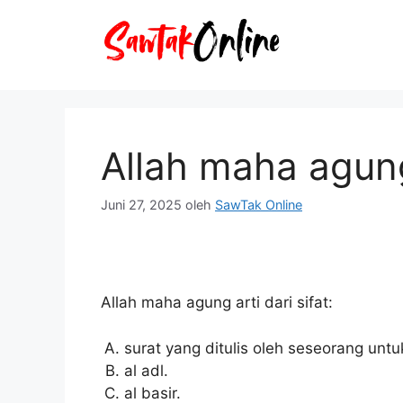
Langsung
ke
isi
Allah maha agung 
Juni 27, 2025
oleh
SawTak Online
Allah maha agung arti dari sifat:
surat yang ditulis oleh seseorang unt
al adl.
al basir.