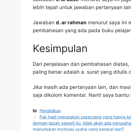
lebih tepat untuk jawaban pertanyaan lai
Jawaban
d. ar rahman
menurut saya ini 
pembahasan yang ada pada buku pelajar
Kesimpulan
Dari penjelasan dan pembahasan diatas, 
paling benar adalah a. surat yang ditulis
Jika masih ada pertanyaan lain, dan masi
saja dikolom komentar. Nanti saya bant
Kategori
Pendidikan
Pak hadi merupakan seseorang yang hanya lul
dengan ijazah seperti itu, tidak akan ada perusa
menunjukan motivasi usaha yang berasal dari?