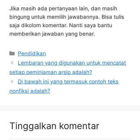
Jika masih ada pertanyaan lain, dan masih
bingung untuk memilih jawabannya. Bisa tulis
saja dikolom komentar. Nanti saya bantu
memberikan jawaban yang benar.
Kategori
Pendidikan
Lembaran yang digunakan untuk mencatat
setiap peminjaman arsip adalah?
Di bawah ini yang termasuk contoh teks
nonfiksi adalah?
Tinggalkan komentar