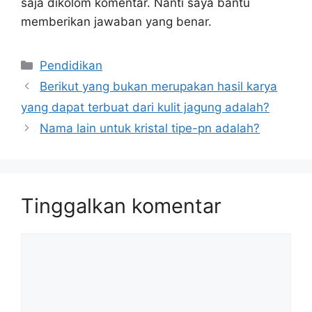
saja dikolom komentar. Nanti saya bantu
memberikan jawaban yang benar.
Kategori
Pendidikan
Berikut yang bukan merupakan hasil karya
yang dapat terbuat dari kulit jagung adalah?
Nama lain untuk kristal tipe-pn adalah?
Tinggalkan komentar
Komentar