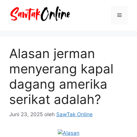
Langsung
ke
Menu
isi
Alasan jerman
menyerang kapal
dagang amerika
serikat adalah?
Juni 23, 2025
oleh
SawTak Online