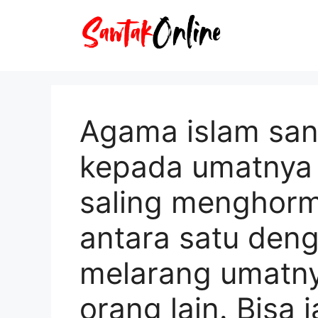
Langsung
ke
isi
Agama islam sa
kepada umatnya 
saling menghorm
antara satu deng
melarang umatn
orang lain. Bisa 