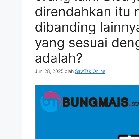
direndahkan itu 
dibanding lainnya
yang sesuai deng
adalah?
Juni 28, 2025
oleh
SawTak Online