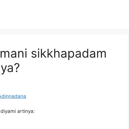
amani sikkhapadam
nya?
iyami artinya: