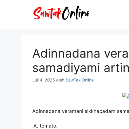
Langsung
ke
isi
Adinnadana ver
samadiyami arti
Juli 4, 2025
oleh
SawTak Online
Adinnadana veramani sikkhapadam samad
tomato.