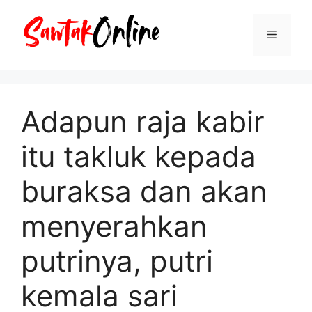
Langsung
ke
Menu
isi
Adapun raja kabir
itu takluk kepada
buraksa dan akan
menyerahkan
putrinya, putri
kemala sari